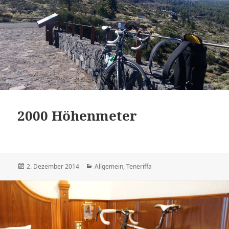
2000 Höhenmeter
Veröffentlicht
Kategorien
2. Dezember 2014
Allgemein
,
Teneriffa
am