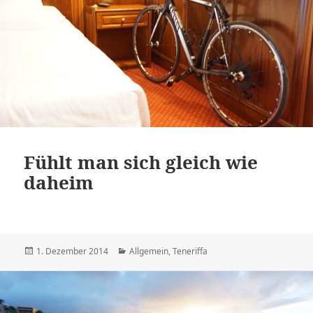
Fühlt man sich gleich wie
daheim
Veröffentlicht
Kategorien
1. Dezember 2014
Allgemein
,
Teneriffa
am