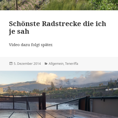
Schönste Radstrecke die ich
je sah
Video dazu folgt später.
Veröffentlicht
Kategorien
5. Dezember 2014
Allgemein
,
Teneriffa
am