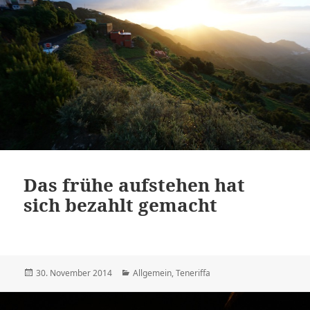
Das frühe aufstehen hat
sich bezahlt gemacht
Veröffentlicht
Kategorien
30. November 2014
Allgemein
,
Teneriffa
am