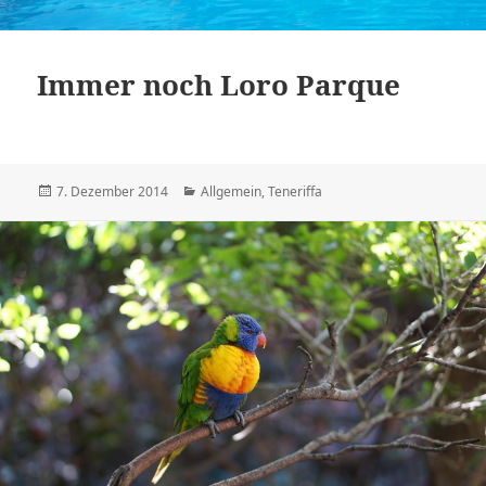
Immer noch Loro Parque
Veröffentlicht
Kategorien
7. Dezember 2014
Allgemein
,
Teneriffa
am