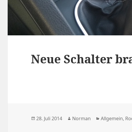
Neue Schalter br
Veröffentlicht
Autor
Kategorien
28. Juli 2014
Norman
Allgemein
,
Ro
am