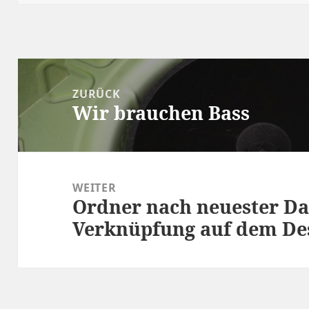
Beitragsnavigation
ZURÜCK
Wir brauchen Bass
Vorheriger
Beitrag:
WEITER
Ordner nach neuester Da
Nächster
Verknüpfung auf dem Des
Beitrag: